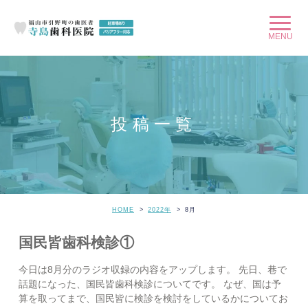
投稿一覧
HOME
2022年
8
月
国民皆歯科検診①
今日は8月分のラジオ収録の内容をアップします。 先日、巷で
話題になった、国民皆歯科検診についてです。 なぜ、国は予
算を取ってまで、国民皆に検診を検討をしているかについてお