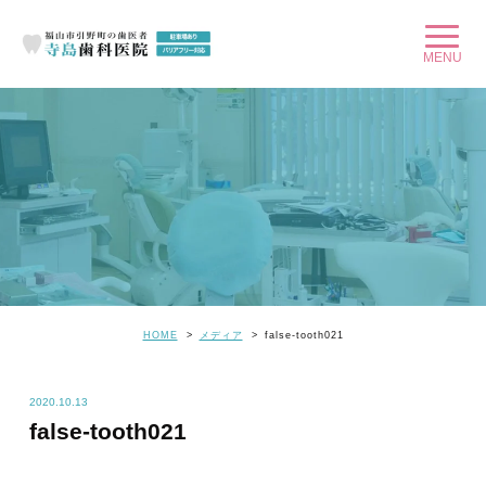
HOME
メディア
false-tooth021
2020.10.13
false-tooth021