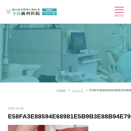
HOME
メディア
E58FA3E88594E68981E5B9
2020.10.30
E58FA3E88594E68981E5B9B3E88B94E7