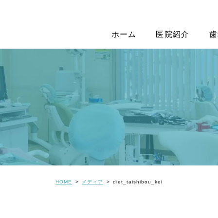
ホーム
医院紹介
歯
HOME
メディア
diet_taishibou_kei