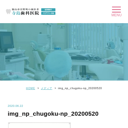
HOME
メディア
img_np_chugoku-np_20200520
2020.06.22
img_np_chugoku-np_20200520