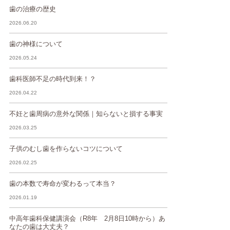
歯の治療の歴史
2026.06.20
歯の神様について
2026.05.24
歯科医師不足の時代到来！？
2026.04.22
不妊と歯周病の意外な関係｜知らないと損する事実
2026.03.25
子供のむし歯を作らないコツについて
2026.02.25
歯の本数で寿命が変わるって本当？
2026.01.19
中高年歯科保健講演会（R8年 2月8日10時から）あ
なたの歯は大丈夫？