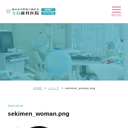
HOME
メディア
sekimen_woman.png
2020.08.29
sekimen_woman.png