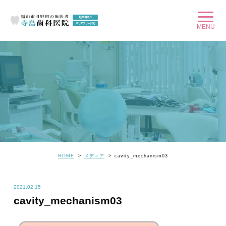
HOME
メディア
cavity_mechanism03
2021.02.15
cavity_mechanism03