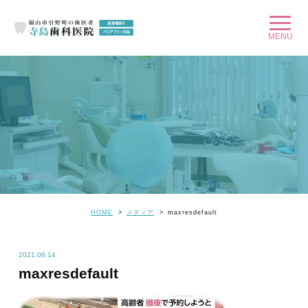
HOME
メディア
maxresdefault
2021.06.14
maxresdefault