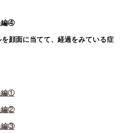
過編④
ルを顔面に当てて、経過をみている症
過編①
過編②
過編③