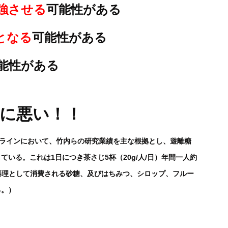
強させる
可能性がある
となる
可能性がある
能性がある
に悪い！！
ドラインにおいて、竹内らの研究業績を主な根拠とし、遊離糖
いる。これは1日につき茶さじ5杯（20g/人/日）年間一人約
や料理として消費される砂糖、及びはちみつ、シロップ、フルー
る。）
い