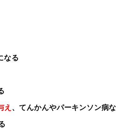
になる
る
与え
、てんかんやパーキンソン病な
る