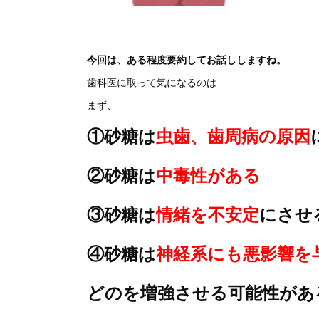
今回は、ある程度要約してお話ししますね。
歯科医に取って気になるのは
まず、
①砂糖は
虫歯、歯周病の原因
②砂糖は
中毒性がある
③砂糖は
情緒を不安定
にさせ
④砂糖は
神経系にも悪影響を
どのを増強させる可能性があ