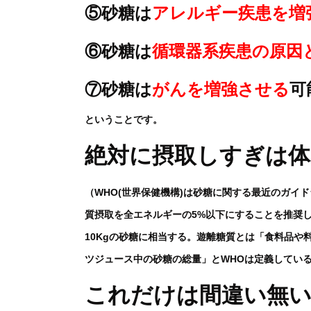
⑤砂糖は
アレルギー疾患を増
⑥砂糖は
循環器系疾患の原因
⑦砂糖は
がんを増強させる
可
ということです。
絶対に摂取しすぎは体
（WHO(世界保健機構)は砂糖に関する最近のガイ
質摂取を全エネルギーの5%以下にすることを推奨して
10Kgの砂糖に相当する。遊離糖質とは「食料品
ツジュース中の砂糖の総量」とWHOは定義してい
これだけは間違い無