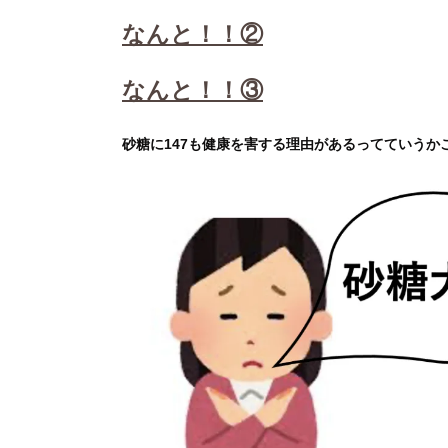
なんと！！②
なんと！！③
砂糖に147も健康を害する理由があるってていう