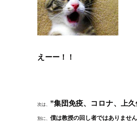
えーー！！
”集団免疫、コロナ、上久
次は、
僕は教授の回し者ではありませ
別に、